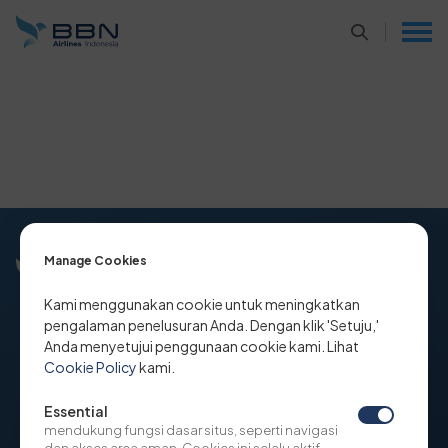
Manage Cookies
Kami menggunakan cookie untuk meningkatkan
pengalaman penelusuran Anda. Dengan klik 'Setuju,'
Anda menyetujui penggunaan cookie kami. Lihat
PERUSAHAAN
BERITA
Cookie Policy
kami.
KEBIJAKAN PENGGUNAAN SITUS
Essential
KEBIJAKAN COOKIE
mendukung fungsi dasar situs, seperti navigasi
WHISTLEBLOWING