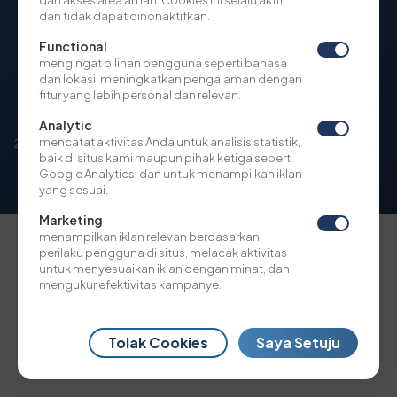
dan akses area aman. Cookies ini selalu aktif
ONBOARDING AND DUE
dan tidak dapat dinonaktifkan.
DILIGENCE NOTICE
Functional
PRIVACY POLICY
mengingat pilihan pengguna seperti bahasa
dan lokasi, meningkatkan pengalaman dengan
ANTI CORRUPTION AND ANTI
fitur yang lebih personal dan relevan.
BRIBERY POLICY
Analytic
mencatat aktivitas Anda untuk analisis statistik,
2022 © BBN Airlines Indonesia. All Rights Reserved.
baik di situs kami maupun pihak ketiga seperti
Google Analytics, dan untuk menampilkan iklan
yang sesuai.
Marketing
menampilkan iklan relevan berdasarkan
perilaku pengguna di situs, melacak aktivitas
untuk menyesuaikan iklan dengan minat, dan
mengukur efektivitas kampanye.
Tolak Cookies
Saya Setuju